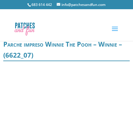
683 614 442
info@patchesandfun.com
Parche impreso Winnie The Pooh – Winnie –
(6622_07)