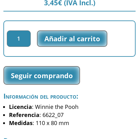
3,45
€
(IVA Incl.)
Parche
Añadir al carrito
impreso
Winnie
The
Pooh
-
Seguir comprando
Winnie
-
(6622_07)
Información del producto:
cantidad
Licencia
: Winnie the Pooh
Referencia
: 6622_07
Medidas
: 110 x 80 mm