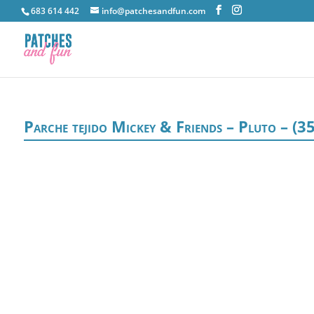
683 614 442
info@patchesandfun.com
Parche tejido Mickey & Friends – Pluto – (