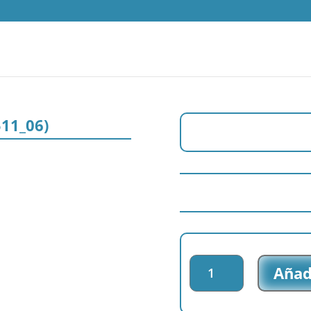
3511_06)
Parche
Añadi
tejido
Mickey
&