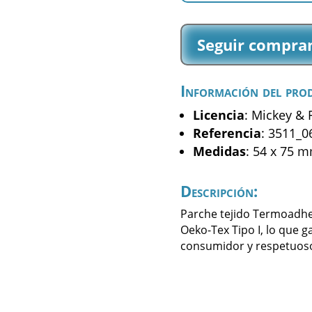
Friends
-
Seguir compra
Pluto
-
(3511_06)
Información del pro
cantidad
Licencia
: Mickey & 
Referencia
: 3511_0
Medidas
: 54 x 75 
Descripción:
Parche tejido Termoadhes
Oeko-Tex Tipo I, lo que g
consumidor y respetuoso