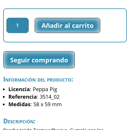
Parche
Añadir al carrito
tejido
Peppa
Pig
-
George
Seguir comprando
-
(3514_02)
cantidad
Información del producto:
Licencia
: Peppa Pig
Referencia
: 3514_02
Medidas
: 58 x 59 mm
Descripción: