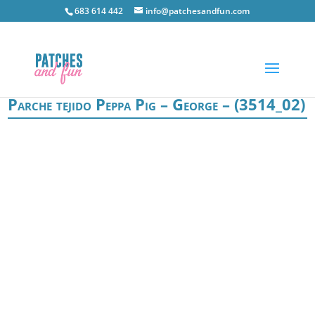
683 614 442
info@patchesandfun.com
Parche tejido Peppa Pig – George – (3514_02)