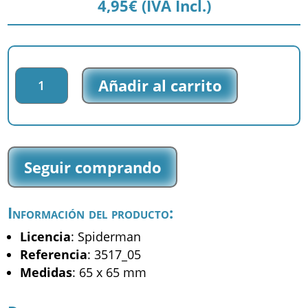
4,95
€
(IVA Incl.)
Parche
Añadir al carrito
tejido
Spiderman
-
Spiderman
-
Seguir comprando
(3517_05)
cantidad
Información del producto:
Licencia
: Spiderman
Referencia
: 3517_05
Medidas
: 65 x 65 mm