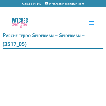
683 614 442
info@patchesandfun.com
Parche tejido Spiderman – Spiderman –
(3517_05)