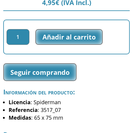
4,95
€
(IVA Incl.)
Parche
Añadir al carrito
tejido
Spiderman
-
Spiderman
-
Seguir comprando
(3517_07)
cantidad
Información del producto:
Licencia
: Spiderman
Referencia
: 3517_07
Medidas
: 65 x 75 mm