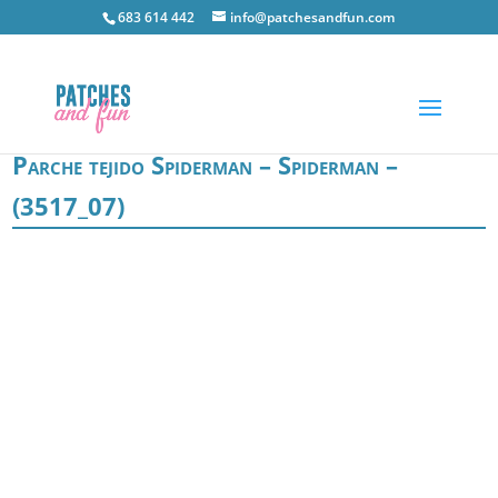
683 614 442
info@patchesandfun.com
Parche tejido Spiderman – Spiderman –
(3517_07)